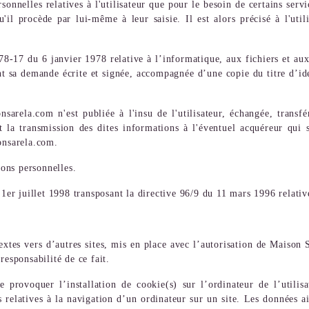
sonnelles relatives à l'utilisateur que pour le besoin de certains serv
'il procède par lui-même à leur saisie. Il est alors précisé à l'uti
8-17 du 6 janvier 1978 relative à l’informatique, aux fichiers et aux l
t sa demande écrite et signée, accompagnée d’une copie du titre d’ident
sarela.com n'est publiée à l'insu de l'utilisateur, échangée, trans
t la transmission des dites informations à l'éventuel acquéreur qui
onsarela.com.
ions personnelles.
 1er juillet 1998 transposant la directive 96/9 du 11 mars 1996 relativ
tes vers d’autres sites, mis en place avec l’autorisation de Maison Sa
responsabilité de ce fait.
 provoquer l’installation de cookie(s) sur l’ordinateur de l’utilisa
s relatives à la navigation d’un ordinateur sur un site. Les données ain