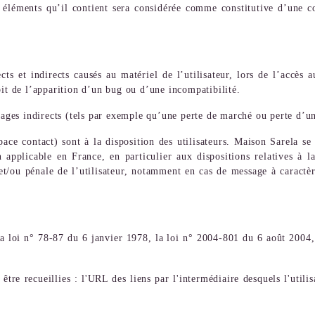
 éléments qu’il contient sera considérée comme constitutive d’une c
 et indirects causés au matériel de l’utilisateur, lors de l’accès a
oit de l’apparition d’un bug ou d’une incompatibilité.
ges indirects (tels par exemple qu’une perte de marché ou perte d’un
space contact) sont à la disposition des utilisateurs. Maison Sarela s
n applicable en France, en particulier aux dispositions relatives à 
 et/ou pénale de l’utilisateur, notamment en cas de message à caractè
a loi n° 78-87 du 6 janvier 1978, la loi n° 2004-801 du 6 août 2004,
être recueillies : l'URL des liens par l'intermédiaire desquels l'util