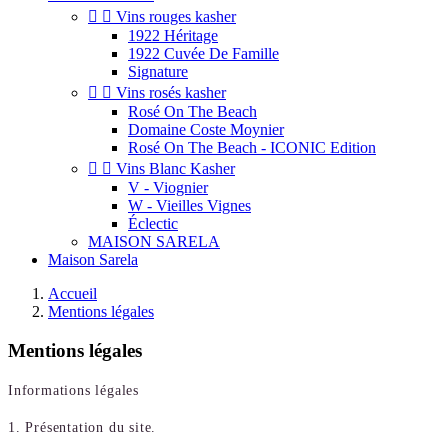


Vins rouges kasher
1922 Héritage
1922 Cuvée De Famille
Signature


Vins rosés kasher
Rosé On The Beach
Domaine Coste Moynier
Rosé On The Beach - ICONIC Edition


Vins Blanc Kasher
V - Viognier
W - Vieilles Vignes
Éclectic
MAISON SARELA
Maison Sarela
Accueil
Mentions légales
Mentions légales
Informations légales
1. Présentation du site.