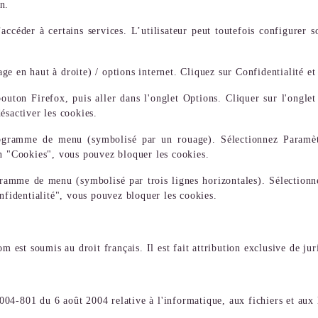
n.
’accéder à certains services. L’utilisateur peut toutefois configurer s
e en haut à droite) / options internet. Cliquez sur Confidentialité et
outon Firefox, puis aller dans l'onglet Options. Cliquer sur l'onglet
ésactiver les cookies.
togramme de menu (symbolisé par un rouage). Sélectionnez Paramètr
on "Cookies", vous pouvez bloquer les cookies.
ramme de menu (symbolisé par trois lignes horizontales). Sélectionn
nfidentialité", vous pouvez bloquer les cookies.
om est soumis au droit français. Il est fait attribution exclusive de ju
04-801 du 6 août 2004 relative à l'informatique, aux fichiers et aux l