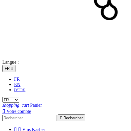
Langue :
FR

FR
EN
עברית
shopping_cart
Panier

Votre compte

Rechercher


Vins Kasher