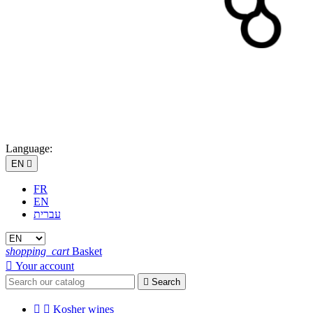
Language:
EN

FR
EN
עברית
shopping_cart
Basket

Your account

Search


Kosher wines