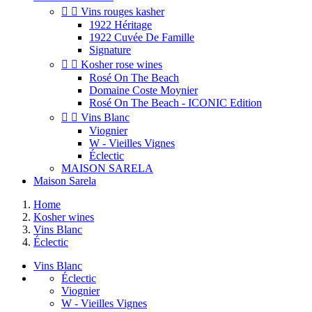


Vins rouges kasher
1922 Héritage
1922 Cuvée De Famille
Signature


Kosher rose wines
Rosé On The Beach
Domaine Coste Moynier
Rosé On The Beach - ICONIC Edition


Vins Blanc
Viognier
W - Vieilles Vignes
Éclectic
MAISON SARELA
Maison Sarela
Home
Kosher wines
Vins Blanc
Éclectic
Vins Blanc
Éclectic
Viognier
W - Vieilles Vignes