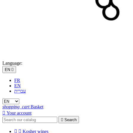
Language:
EN

FR
EN
עברית
shopping_cart
Basket

Your account

Search


Kosher wines