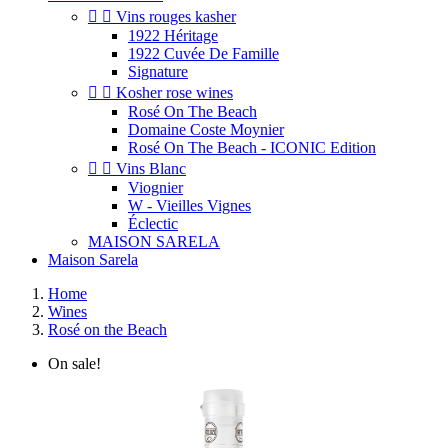


Vins rouges kasher
1922 Héritage
1922 Cuvée De Famille
Signature


Kosher rose wines
Rosé On The Beach
Domaine Coste Moynier
Rosé On The Beach - ICONIC Edition


Vins Blanc
Viognier
W - Vieilles Vignes
Éclectic
MAISON SARELA
Maison Sarela
Home
Wines
Rosé on the Beach
On sale!