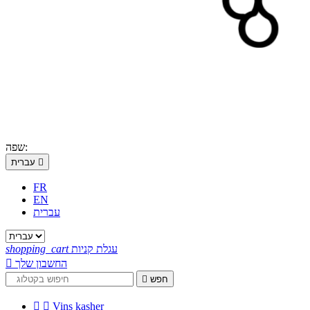
שפה:

עברית
FR
EN
עברית
עגלת קניות
shopping_cart
החשבון שלך

חפש



Vins kasher