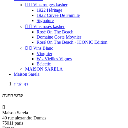


Vins rouges kasher
1922 Héritage
1922 Cuvée De Famille
Signature


Vins rosés kasher
Rosé On The Beach
Domaine Coste Moynier
Rosé On The Beach - ICONIC Edition


Vins Blanc
Viognier
W - Vieilles Vignes
Éclectic
MAISON SARELA
Maison Sarela
דף הבית
פרטי החנות

Maison Sarela
40 rue alexandre Dumas
75011 paris