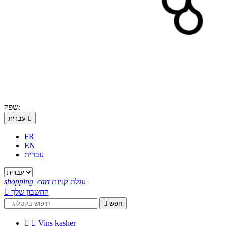
שפה:

עברית
FR
EN
עברית
עגלת קניות
shopping_cart
החשבון שלך

חפש



Vins kasher