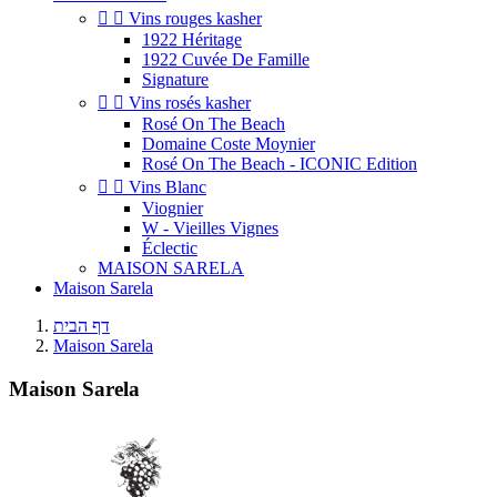


Vins rouges kasher
1922 Héritage
1922 Cuvée De Famille
Signature


Vins rosés kasher
Rosé On The Beach
Domaine Coste Moynier
Rosé On The Beach - ICONIC Edition


Vins Blanc
Viognier
W - Vieilles Vignes
Éclectic
MAISON SARELA
Maison Sarela
דף הבית
Maison Sarela
Maison Sarela