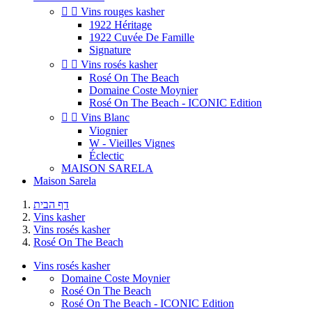


Vins rouges kasher
1922 Héritage
1922 Cuvée De Famille
Signature


Vins rosés kasher
Rosé On The Beach
Domaine Coste Moynier
Rosé On The Beach - ICONIC Edition


Vins Blanc
Viognier
W - Vieilles Vignes
Éclectic
MAISON SARELA
Maison Sarela
דף הבית
Vins kasher
Vins rosés kasher
Rosé On The Beach
Vins rosés kasher
Domaine Coste Moynier
Rosé On The Beach
Rosé On The Beach - ICONIC Edition