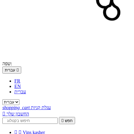
שפה:

עברית
FR
EN
עברית
עגלת קניות
shopping_cart
החשבון שלך

חפש



Vins kasher