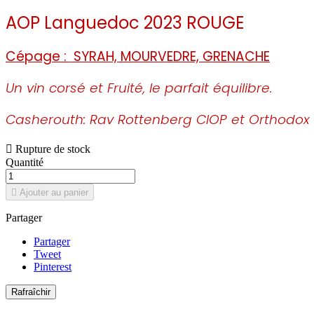
AOP Languedoc 2023 ROUGE
Cépage : SYRAH, MOURVEDRE, GRENACHE
Un vin corsé et Fruité, le parfait équilibre.
Casherouth: Rav Rottenberg CIOP et Orthodox

Rupture de stock
Quantité

Ajouter au panier
Partager
Partager
Tweet
Pinterest