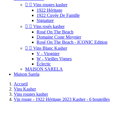


Vins rouges kasher
1922 Héritage
1922 Cuvée De Famille
Signature


Vins rosés kasher
Rosé On The Beach
Domaine Coste Moynier
Rosé On The Beach - ICONIC Edition


Vins Blanc Kasher
V - Viognier
W - Vieilles Vignes
Éclectic
MAISON SARELA
Maison Sarela
Accueil
Vins Kasher
Vins rouges kasher
Vin rouge - 1922 Héritage 2023 Kasher - 6 bouteilles