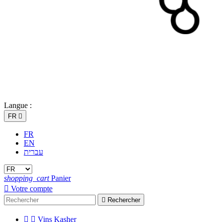
Langue :
FR

FR
EN
עברית
shopping_cart
Panier

Votre compte

Rechercher


Vins Kasher