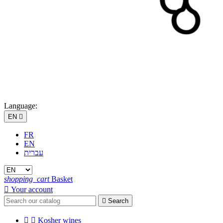
Language:
EN

FR
EN
עברית
shopping_cart
Basket

Your account

Search


Kosher wines