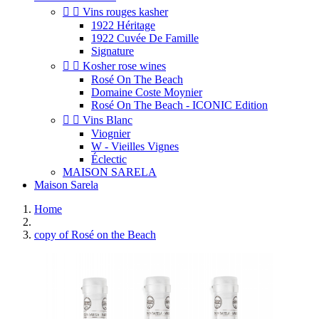


Vins rouges kasher
1922 Héritage
1922 Cuvée De Famille
Signature


Kosher rose wines
Rosé On The Beach
Domaine Coste Moynier
Rosé On The Beach - ICONIC Edition


Vins Blanc
Viognier
W - Vieilles Vignes
Éclectic
MAISON SARELA
Maison Sarela
Home
copy of Rosé on the Beach