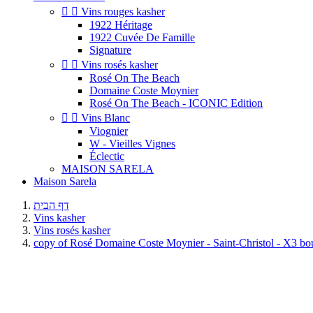


Vins rouges kasher
1922 Héritage
1922 Cuvée De Famille
Signature


Vins rosés kasher
Rosé On The Beach
Domaine Coste Moynier
Rosé On The Beach - ICONIC Edition


Vins Blanc
Viognier
W - Vieilles Vignes
Éclectic
MAISON SARELA
Maison Sarela
דף הבית
Vins kasher
Vins rosés kasher
copy of Rosé Domaine Coste Moynier - Saint-Christol - X3 bou