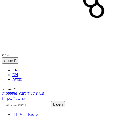
שפה:

עברית
FR
EN
עברית
עגלת קניות
shopping_cart
החשבון שלך

חפש



Vins kasher