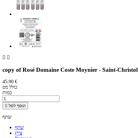


copy of Rosé Domaine Coste Moynier - Saint-Christol 
45.90 €
כולל מס
כמות
הוסף לסל

שתף
שתף
צייץ