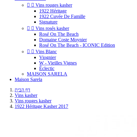


Vins rouges kasher
1922 Héritage
1922 Cuvée De Famille
Signature


Vins rosés kasher
Rosé On The Beach
Domaine Coste Moynier
Rosé On The Beach - ICONIC Edition


Vins Blanc
Viognier
W - Vieilles Vignes
Éclectic
MAISON SARELA
Maison Sarela
דף הבית
Vins kasher
Vins rouges kasher
1922 Héritage Kasher 2017