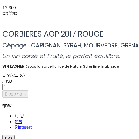
17.90 €
כולל מס
-
CORBIERES AOP 2017 ROUGE
Cépage : CARIGNAN, SYRAH, MOURVEDRE, GREN
Un vin corsé et Fruité, le parfait équilibre.
VIN KASHER :
Sous la surveillance de Hatam Sofer Bnei Brak Israel
לא במלאי

כמות
הוסף לסל

שתף
שתף
צייץ
Pinterest