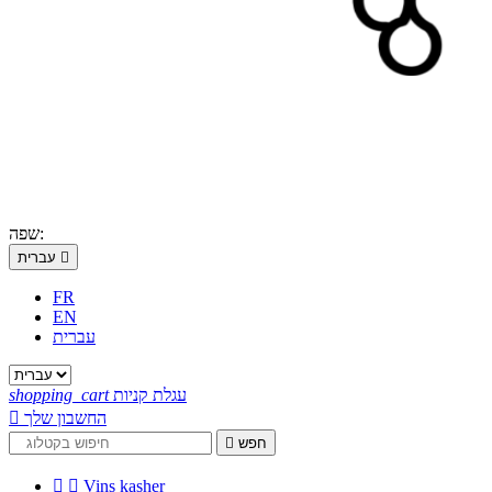
שפה:

עברית
FR
EN
עברית
עגלת קניות
shopping_cart
החשבון שלך

חפש



Vins kasher