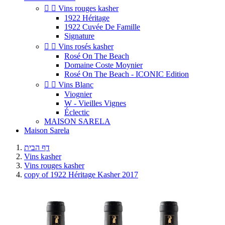


Vins rouges kasher
1922 Héritage
1922 Cuvée De Famille
Signature


Vins rosés kasher
Rosé On The Beach
Domaine Coste Moynier
Rosé On The Beach - ICONIC Edition


Vins Blanc
Viognier
W - Vieilles Vignes
Éclectic
MAISON SARELA
Maison Sarela
דף הבית
Vins kasher
Vins rouges kasher
copy of 1922 Héritage Kasher 2017