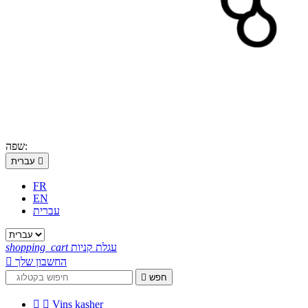
שפה:

עברית
FR
EN
עברית
עגלת קניות
shopping_cart
החשבון שלך

חפש



Vins kasher