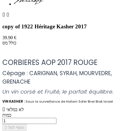


copy of 1922 Héritage Kasher 2017
39.90 €
כולל מס
-
CORBIERES AOP 2017 ROUGE
Cépage : CARIGNAN, SYRAH, MOURVEDRE,
GRENACHE
Un vin corsé et Fruité, le parfait équilibre.
VIN KASHER :
Sous la surveillance de Hatam Sofer Bnei Brak Israel
לא במלאי

כמות
הוסף לסל
