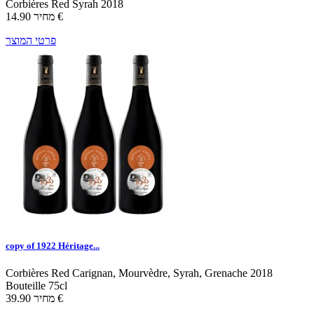
Corbières
Red
Syrah
2018
14.90 €
מחיר
פרטי המוצר
copy of 1922 Héritage...
Corbières
Red
Carignan, Mourvèdre, Syrah, Grenache
2018
Bouteille 75cl
39.90 €
מחיר