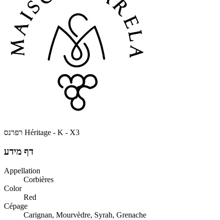
Héritage - K - X3
רפרנס
דף מידע
Appellation
Corbières
Color
Red
Cépage
Carignan, Mourvèdre, Syrah, Grenache